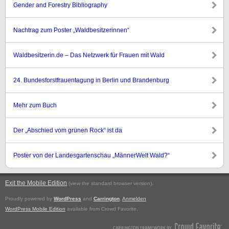
Gender and Forestry Bibliography
Nachtrag zum Poster „Waldbesitzerinnen“
Waldbesitzerin.de – Das Netzwerk für Frauen mit Wald
24. Bundesforstfrauentagung in Berlin und Brandenburg
Mehr zum Buch
Der „Abschied vom grünen Rock“ ist da
Poster von der Landesgartenschau „MännerWelt Wald?“
Exit the Mobile Edition
.
(view the standard browser version)
Proudly powered by
WordPress
and
Carrington
.
Anmelden
WordPress Mobile Edition
available from Crowd Favorite.