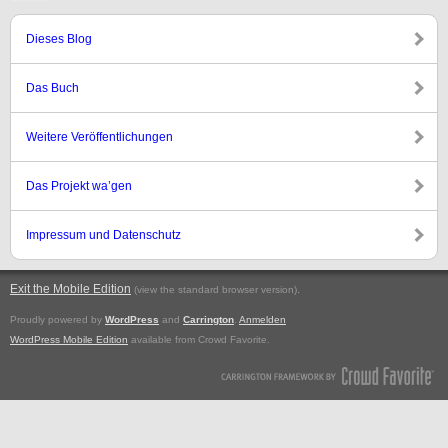
Dieses Blog
Das Buch
Weitere Veröffentlichungen
Das Projekt wa’gen
Impressum und Datenschutz
Exit the Mobile Edition
.
(view the standard browser version)
Proudly powered by
WordPress
and
Carrington
.
Anmelden
WordPress Mobile Edition
available from Crowd Favorite.