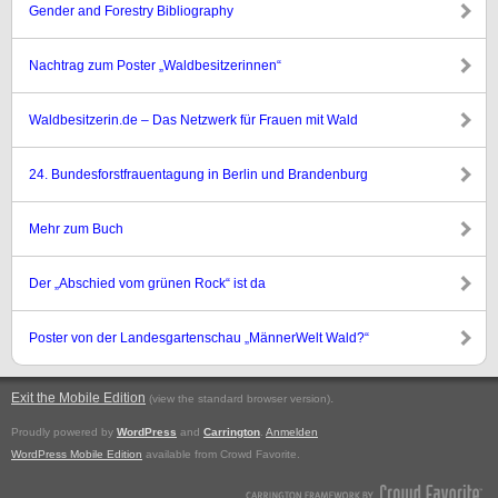
Gender and Forestry Bibliography
Nachtrag zum Poster „Waldbesitzerinnen“
Waldbesitzerin.de – Das Netzwerk für Frauen mit Wald
24. Bundesforstfrauentagung in Berlin und Brandenburg
Mehr zum Buch
Der „Abschied vom grünen Rock“ ist da
Poster von der Landesgartenschau „MännerWelt Wald?“
Exit the Mobile Edition
.
(view the standard browser version)
Proudly powered by
WordPress
and
Carrington
.
Anmelden
WordPress Mobile Edition
available from Crowd Favorite.