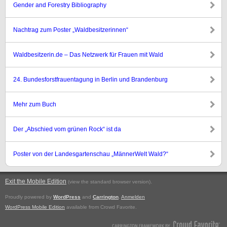
Gender and Forestry Bibliography
Nachtrag zum Poster „Waldbesitzerinnen“
Waldbesitzerin.de – Das Netzwerk für Frauen mit Wald
24. Bundesforstfrauentagung in Berlin und Brandenburg
Mehr zum Buch
Der „Abschied vom grünen Rock“ ist da
Poster von der Landesgartenschau „MännerWelt Wald?“
Exit the Mobile Edition
.
(view the standard browser version)
Proudly powered by
WordPress
and
Carrington
.
Anmelden
WordPress Mobile Edition
available from Crowd Favorite.